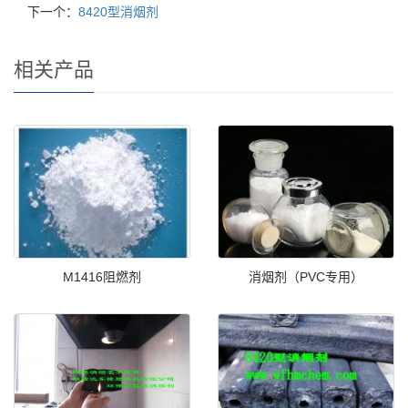
下一个：
8420型消烟剂
相关产品
M1416阻燃剂
消烟剂（PVC专用）