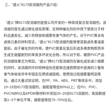
三、“遁火”8173型消烟剂产品介绍：
“遁火”牌8173型消烟剂是我公司开发的一种高效复合型消烟剂。该
消烟剂首先通过碳化成炭原理，在特种催化剂的作用下使高分子材
料迅速炭化，减少热释放和烟雾有害气体的产生。对于PVC等含有
卤族元素的材料而言，“遁火”8173型消烟剂能够使其脱卤失重温度
提前。由于催化剂的作用，使PVC脱氯化氢后形成多烯类物质而非
生成生烟量剧烈的苯类多环状化合物，所以对于软、硬质PVC产品
的消烟效果尤为明显。“遁火”牌8173型消烟剂在催化成炭减少烟雾
的同时，该消烟剂中的特种组份还能够迅速把燃烧中逃逸的少量有
害气体吸收并牢牢固定在燃烧凝固相，使燃烧过程烟雾量明显降
低。通过大量试验证明，在PP、PA、ABS、PBT等体系中，添加
10~15份8173型消烟剂，烟密度降低80%以上；在PU、PVC、
PVC/NBR以及EPDM等材料中添加20~25份8173消烟剂，氧指数提
高1~3个单位不等，烟密度降低70~75%左右。