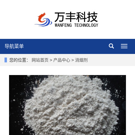
导航菜单
导
航
菜
您的位置：
网站首页
>
产品中心
>
消烟剂
单