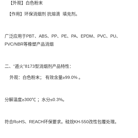
【外观】白色粉末
【作用】环保消烟剂 抗熔滴 填充剂。
广泛应用于PBT、ABS、PP、PE、PA、EPDM、PVC、PU、
PVC/NBR等橡塑产品消烟
二、“遁火”8173型消烟剂产品特性：
外观：白色粉末； 有效含量≥99.0% 。
分解温度≥300℃ ；水分≤0.3%。
符合RoHS、REACH环保要求。硅烷KH-550改性包覆处理。