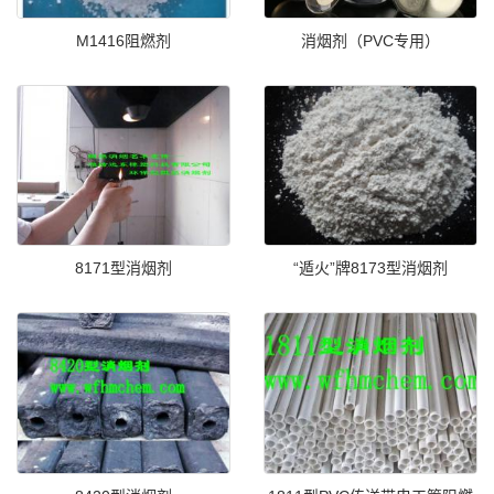
M1416阻燃剂
消烟剂（PVC专用）
8171型消烟剂
“遁火”牌8173型消烟剂